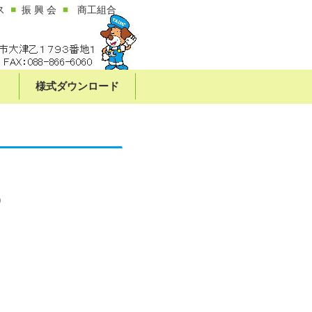
ス
振 興 会
商工組合
様式ダウンロード
）