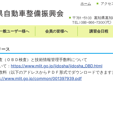
ホーム
アクセ
一般ユーザー様へ
会員の皆様へ
講習会日程
リース
査（ＯＢＤ検査）と技術情報管理手数料について
いて：
https://www.mlit.go.jp/jidosha/jidosha_OBD.html
料（以下のアドレスからＰＤＦ形式でダウンロードできます
s://www.mlit.go.jp/common/001397939.pdf