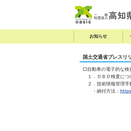
お知らせ
国土交通省プレスリ
□自動車の電子的な検
１．ＯＢＤ検査につ
２．技術情報管理手数
・納付方法：
http