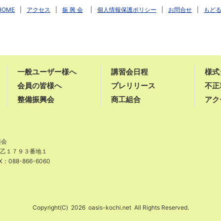
HOME
|
アクセス
|
振 興 会
|
個人情報保護ポリシー
|
お問合せ
|
もど
一般ユーザー様へ
講習会日程
様式
会員の皆様へ
プレリリース
不正
整備振興会
商工組合
アク
興会
津乙１７９３番地１
X：088-866-6060
Copyright(C)
2026
oasis-kochi.net
All Rights Reserved.