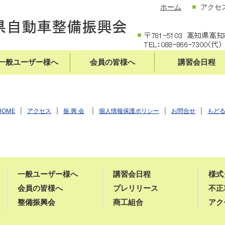
ホーム
アクセ
一般ユーザー様へ
会員の皆様へ
講習会日程
HOME
|
アクセス
|
振 興 会
|
個人情報保護ポリシー
|
お問合せ
|
もど
一般ユーザー様へ
講習会日程
様式
会員の皆様へ
プレリリース
不正
整備振興会
商工組合
アク