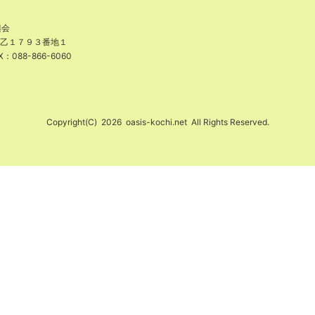
興会
津乙１７９３番地１
X：088-866-6060
Copyright(C)
2026
oasis-kochi.net
All Rights Reserved.