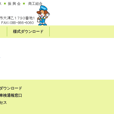
ス
振 興 会
商工組合
様式ダウンロード
る
ダウンロード
車検通報窓口
セス